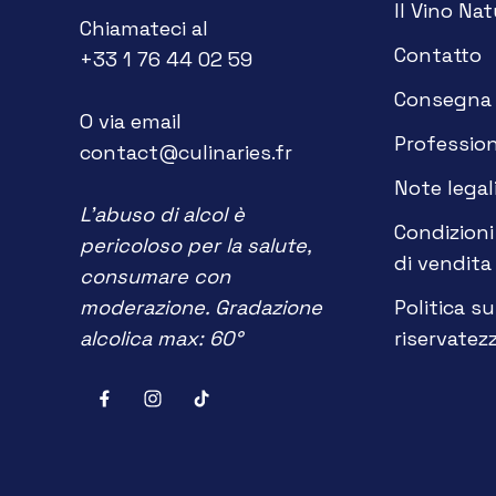
Il Vino Nat
Chiamateci al
Contatto
+33 1 76 44 02 59
Consegna
O via email
Profession
contact@culinaries.fr
Note legal
L'abuso di alcol è
Condizioni
pericoloso per la salute,
di vendita
consumare con
moderazione. Gradazione
Politica su
alcolica max: 60°
riservatez
Votre bouteille offerte vous attend dès 100€
d'achat !
Susucaru Rosato Rosé 2021