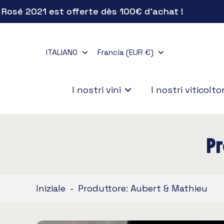
sé 2021 est offerte dès 100€ d'achat !
Salta
al
contenuto
ITALIANO
Francia (EUR €)
I nostri vini
I nostri viticoltor
P
Iniziale
-
Produttore: Aubert & Mathieu