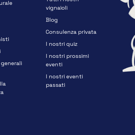
urale
vignaioli
Blog
Consulenza privata
isti
I nostri quiz
i
I nostri prossimi
 generali
eventi
I nostri eventi
lla
passati
za