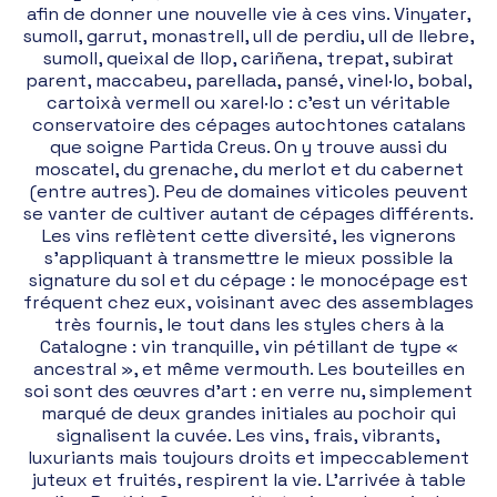
afin de donner une nouvelle vie à ces vins. Vinyater,
sumoll, garrut, monastrell, ull de perdiu, ull de llebre,
sumoll, queixal de llop, cariñena, trepat, subirat
parent, maccabeu, parellada, pansé, vinel·lo, bobal,
cartoixà vermell ou xarel·lo : c’est un véritable
conservatoire des cépages autochtones catalans
que soigne Partida Creus. On y trouve aussi du
moscatel, du grenache, du merlot et du cabernet
(entre autres). Peu de domaines viticoles peuvent
se vanter de cultiver autant de cépages différents.
Les vins reflètent cette diversité, les vignerons
s’appliquant à transmettre le mieux possible la
signature du sol et du cépage : le monocépage est
fréquent chez eux, voisinant avec des assemblages
très fournis, le tout dans les styles chers à la
Catalogne : vin tranquille, vin pétillant de type «
ancestral », et même vermouth. Les bouteilles en
soi sont des œuvres d’art : en verre nu, simplement
marqué de deux grandes initiales au pochoir qui
signalisent la cuvée. Les vins, frais, vibrants,
luxuriants mais toujours droits et impeccablement
juteux et fruités, respirent la vie. L’arrivée à table