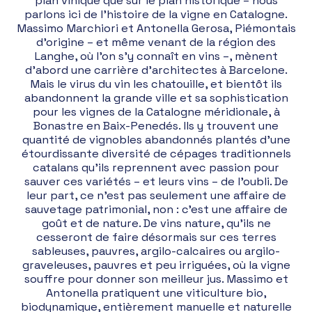
plan vinique que sur le plan historique – nous
parlons ici de l’histoire de la vigne en Catalogne.
Massimo Marchiori et Antonella Gerosa, Piémontais
d’origine – et même venant de la région des
Langhe, où l’on s’y connaît en vins –, mènent
d’abord une carrière d’architectes à Barcelone.
Mais le virus du vin les chatouille, et bientôt ils
abandonnent la grande ville et sa sophistication
pour les vignes de la Catalogne méridionale, à
Bonastre en Baix-Penedés. Ils y trouvent une
quantité de vignobles abandonnés plantés d’une
étourdissante diversité de cépages traditionnels
catalans qu’ils reprennent avec passion pour
sauver ces variétés – et leurs vins – de l’oubli. De
leur part, ce n’est pas seulement une affaire de
sauvetage patrimonial, non : c’est une affaire de
goût et de nature. De vins nature, qu’ils ne
cesseront de faire désormais sur ces terres
sableuses, pauvres, argilo-calcaires ou argilo-
graveleuses, pauvres et peu irriguées, où la vigne
souffre pour donner son meilleur jus. Massimo et
Antonella pratiquent une viticulture bio,
biodynamique, entièrement manuelle et naturelle