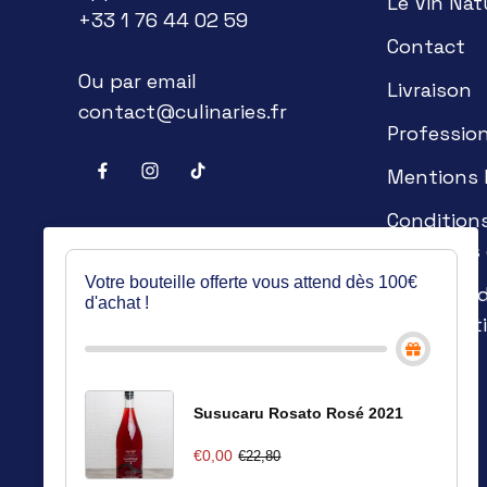
Le Vin Nat
+33 1 76 44 02 59
Contact
Ou par email
Livraison
contact@culinaries.fr
Professio
Mentions 
Condition
générales
Votre bouteille offerte vous attend dès 100€
Politique 
d'achat !
confidenti
Susucaru Rosato Rosé 2021
€0,00
€22,80