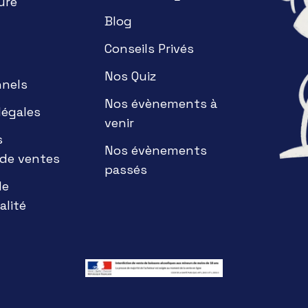
ure
Blog
Conseils Privés
Nos Quiz
nnels
Nos évènements à
légales
venir
s
Nos évènements
 de ventes
passés
de
alité