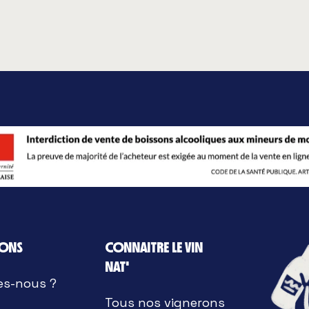
IONS
CONNAITRE LE VIN
NAT'
es-nous ?
Tous nos vignerons