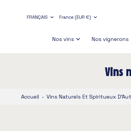
Aller
au
FRANÇAIS
France (EUR €)
contenu
Nos vins
Nos vignerons
Vins 
Accueil
-
Vins Naturels Et Spiritueux D'Au