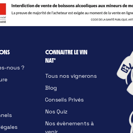
IONS
CONNAITRE LE VIN
NAT'
es-nous ?
Tous nos vignerons
ure
Blog
Conseils Privés
Nos Quiz
nnels
Nos évènements à
légales
venir