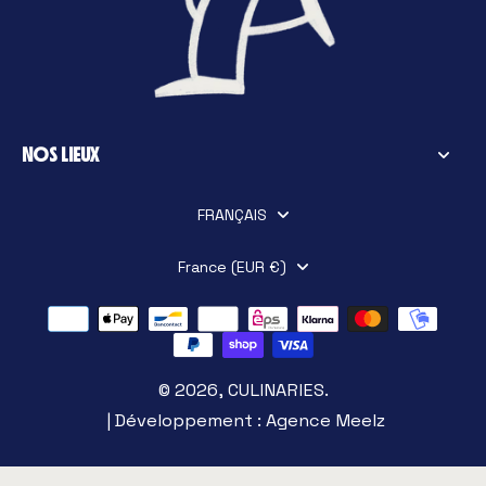
mais cela facilite aussi la perception aromatique. Un
bon bordeaux se boit à petites gorgées, sans
précipitation, en le savourant.
NOS LIEUX
FRANÇAIS
France (EUR €)
© 2026,
CULINARIES
.
| Développement :
Agence Meelz