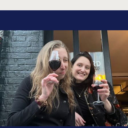
entre la Garonne et la Dordogne), dans le
Sauternais et dans les Graves. Une AOP Médoc
blanc est en cours de création. Si le sauvignon
domine, ils sont frais et légèrement fumés, et le
sémillon leur donne fruité et richesse.
Les vins moelleux et liquoreux sont toujours blancs,
provenant des appellations Sauternes, Sauternes-
Barsac (ou simplement Barsac), Loupiac, Sainte-
Croix-du-Mont et Cadillac.
Les vins effervescents sont regroupés sous
l’appellation Crémant de Bordeaux quand il ne
s’agit pas de pétillants naturels.
Les vins rosés peuvent être pâles, mais ils sont le
plus souvent d’un rose soutenu et sont alors