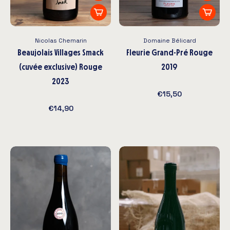
beaujolais rosé et le beaujolais rosé nouveau ou
primeur. Il existe aussi des crémants, à base de
chardonnay, vinifiés dans le Beaujolais mais classés
Nicolas Chemarin
Domaine Bélicard
en crémants de Bourgogne.
Beaujolais Villages Smack
Fleurie Grand-Pré Rouge
Les cépages de l’appellation Beaujolais sont le
(cuvée exclusive) Rouge
2019
gamay noir à jus blanc (majoritaire, à côté d’autres
2023
gamays) pour les vins rouges et les vins rosés, et le
€15,50
chardonnay majoritaire ainsi que l’aligoté
€14,90
minoritaire pour les vins blancs.
Les vins rouges sont en général vifs et fruités,
équilibrés, avec des notes de fruits rouges, une
bonne acidité et une grande buvabilité. Ce sont des
vins très diversifiés, allant du « glouglou » fluide,
désaltérant et léger au vin profond, élégant et
corsé que l’on trouve par exemple dans la zone des