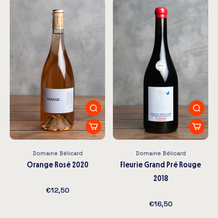
Moulin-à-Vent Régnié Saint-Amour
Ces appellations comprennent les deux
appellations génériques, Beaujolais et Beaujolais
Villages, ainsi que les dix crus du Beaujolais, chacun
offrant des caractéristiques et des saveurs uniques
en fonction de leur terroir spécifique.
Domaine Bélicard
Domaine Bélicard
Orange Rosé 2020
Fleurie Grand Pré Rouge
2018
€12,50
€16,50