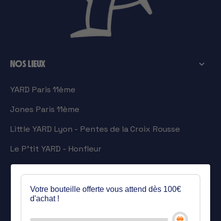
NOS LIEUX
YARD Paris 11ème
Jones Paris 11ème
Little YARD Lyon - Pentes de la Croix Rousse
Le P'tit YARD - Honfleur
La Ferronnerie - Honfleur
Votre bouteille offerte vous attend dès 100€
d'achat !