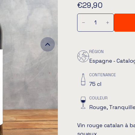
€29,90
RÉGION
Espagne - Catalo
CONTENANCE
75 cl
COULEUR
Rouge, Tranquill
Vin rouge catalan à ba
soyeux.