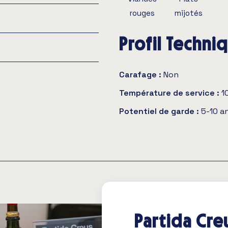
rouges
mijotés
Profil Techni
Carafage :
Non
Température de service :
1
Potentiel de garde :
5-10 a
Partida Cre