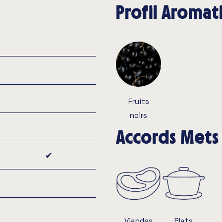
Profil Aroma
Fruits
noirs
Accords Mets 
✔︎
Viandes
Plats