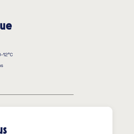
que
0-12°C
ns
us