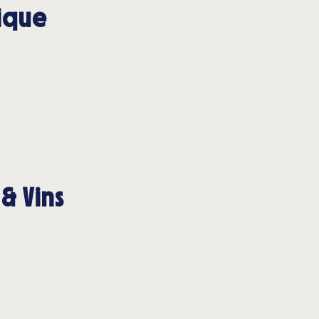
tique
& Vins