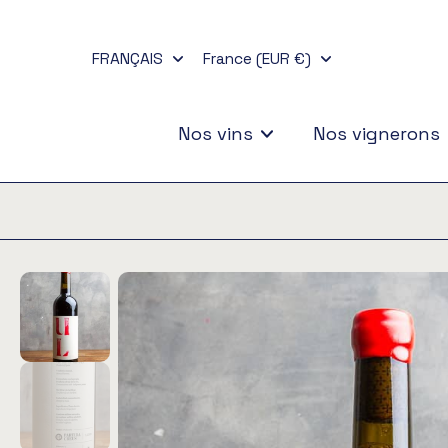
Aller
au
FRANÇAIS
France (EUR €)
contenu
Nos vins
Nos vignerons
Passer
aux
informations
sur
le
produit