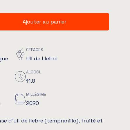
Ajouter au panier
CÉPAGES
gne
Ull de Llebre
ALCOOL
11.0
MILLÉSIME
e
2020
se d’ull de llebre (tempranillo), fruité et