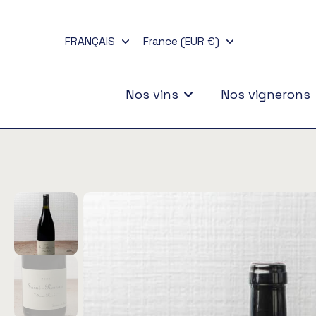
Aller
au
FRANÇAIS
France (EUR €)
contenu
Nos vins
Nos vignerons
Passer
aux
informations
sur
le
produit