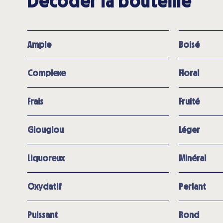
Décoder la bouteille
Ample
Boisé
Complexe
Floral
Frais
Fruité
Glouglou
Léger
Liquoreux
Minéral
Oxydatif
Perlant
Puissant
Rond