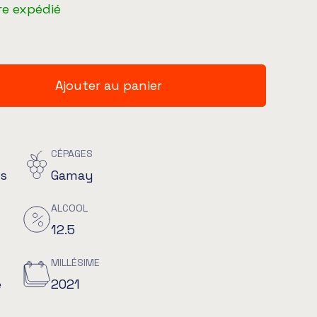
re expédié
Ajouter au panier
CÉPAGES
is
Gamay
ALCOOL
12.5
MILLÉSIME
e
2021