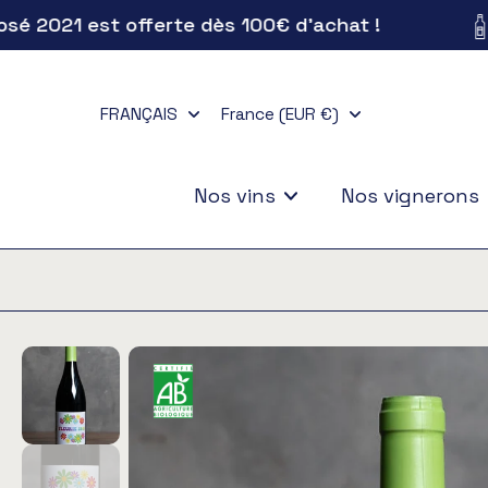
021 est offerte dès 100€ d'achat !
Aller
au
contenu
FRANÇAIS
France (EUR €)
Nos vins
Nos vignerons
Passer
aux
informations
sur