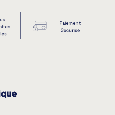
es
Paiement
pites
Sécurisé
les
tique