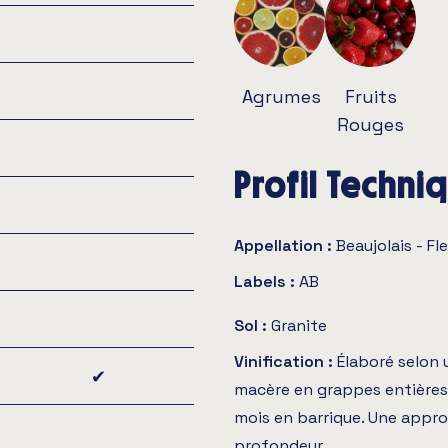
Agrumes
Fruits
Rouges
Profil Techni
Appellation :
Beaujolais - F
Labels :
AB
Sol :
Granite
Vinification :
Élaboré selon u
✔︎
macère en grappes entières
mois en barrique. Une approc
profondeur.