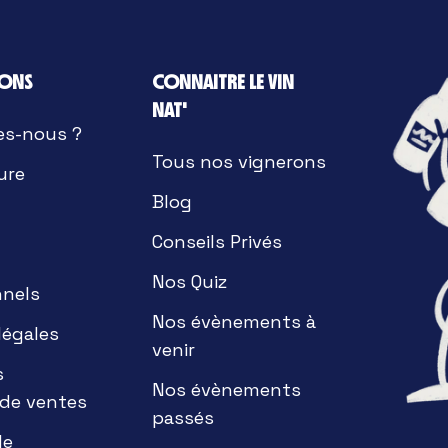
IONS
CONNAITRE LE VIN
NAT'
es-nous ?
Tous nos vignerons
ure
Blog
Conseils Privés
Nos Quiz
nnels
Nos évènements à
légales
venir
s
Nos évènements
 de ventes
passés
de