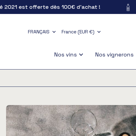
1 est offerte dès 100€ d'achat !
Aller
au
contenu
FRANÇAIS
France (EUR €)
Nos vins
Nos vignerons
Passer
aux
informations