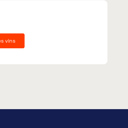
l
es vins