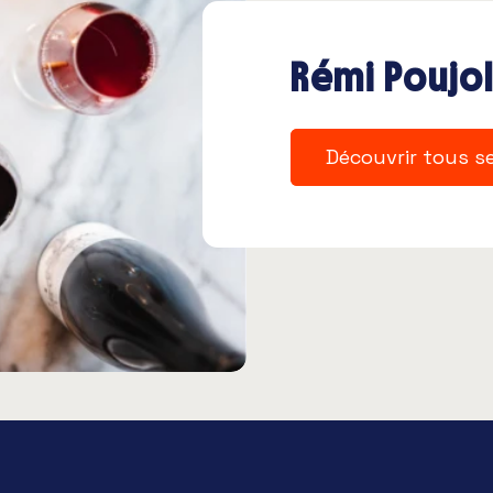
Rémi Poujo
Découvrir tous s