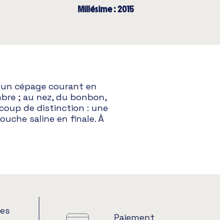
Millésime : 2015
r un cépage courant en
mbre ; au nez, du bonbon,
ucoup de distinction : une
touche saline en finale. À
es
Paiement