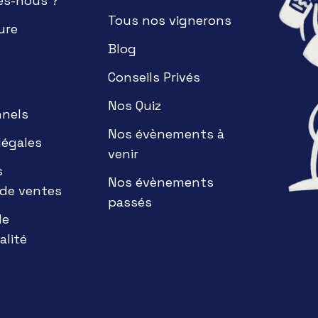
es-nous ?
Tous nos vignerons
ure
Blog
Conseils Privés
Nos Quiz
nnels
Nos évènements à
légales
venir
s
Nos évènements
 de ventes
passés
de
alité