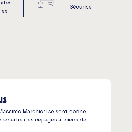
pites
Sécurisé
les
us
 Massimo Marchiori se sont donné
e renaitre des cépages anciens de