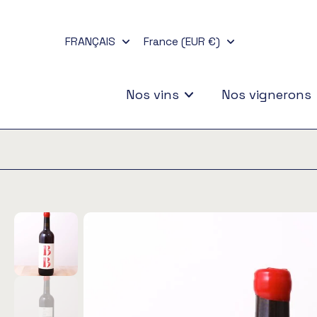
Aller
au
FRANÇAIS
France (EUR €)
contenu
Nos vins
Nos vignerons
Passer
aux
informations
sur
le