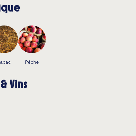
tique
Tabac
Pêche
& Vins