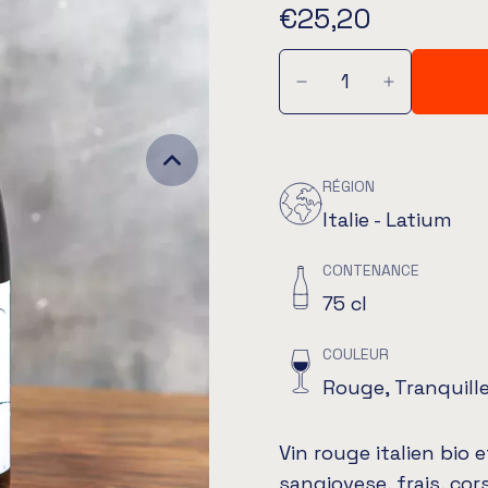
€25,20
RÉGION
Italie - Latium
CONTENANCE
75 cl
COULEUR
Rouge, Tranquill
Vin rouge italien bio 
sangiovese, frais, cors