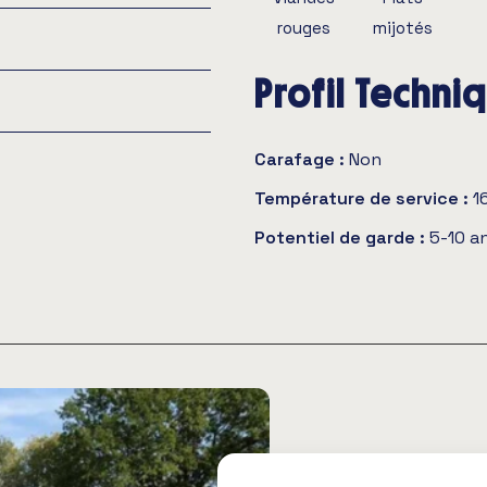
rouges
mijotés
Profil Techni
Carafage :
Non
Température de service :
1
Potentiel de garde :
5-10 a