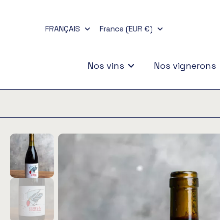
Aller
au
FRANÇAIS
France (EUR €)
contenu
Nos vins
Nos vignerons
Passer
aux
informations
sur
le
produit