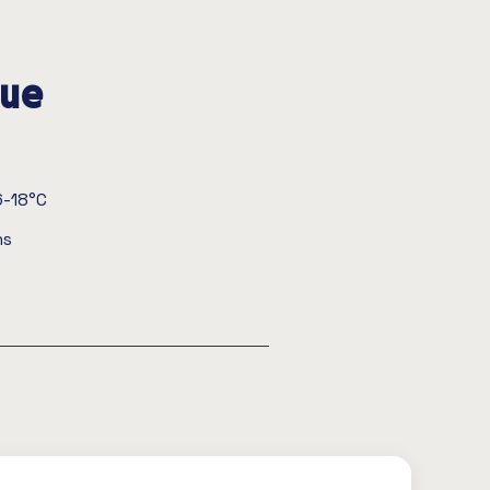
que
6-18°C
ns