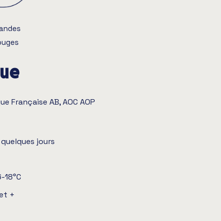
iandes
ouges
que
que Française AB, AOC AOP
quelques jours
6-18°C
et +