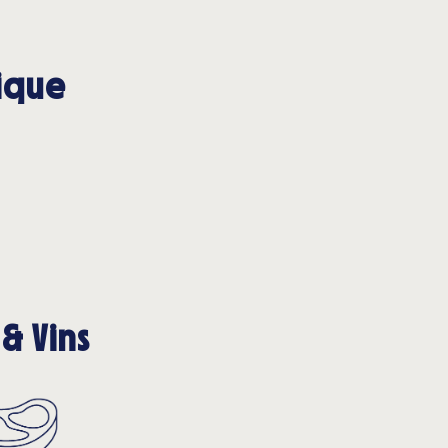
tique
& Vins