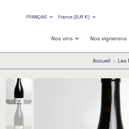
Aller
au
FRANÇAIS
France (EUR €)
contenu
Nos vins
Nos vignerons
Accueil
-
Les 
Passer
aux
informations
sur
le
produit