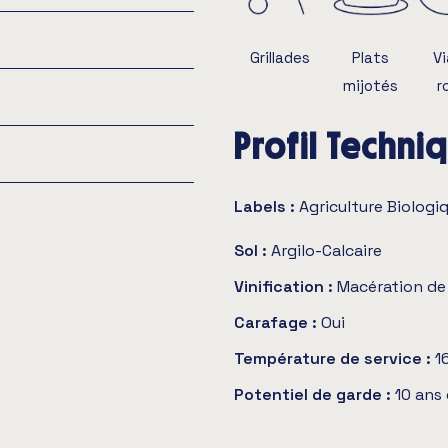
Grillades
Plats
V
mijotés
r
Profil Techni
Labels :
Agriculture Biologi
Sol :
Argilo-Calcaire
Vinification :
Macération de 
Carafage :
Oui
Température de service :
1
Potentiel de garde :
10 ans 