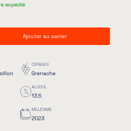
re expédié
Ajouter au panier
CÉPAGES
illon
Grenache
ALCOOL
13.5
MILLÉSIME
2023