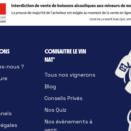
IONS
CONNAITRE LE VIN
NAT'
es-nous ?
Tous nos vignerons
ure
Blog
Conseils Privés
Nos Quiz
nnels
Nos évènements à
légales
venir