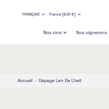
Aller
au
FRANÇAIS
France (EUR €)
contenu
Nos vins
Nos vignerons
Accueil
-
Cépage Len De L'oeil